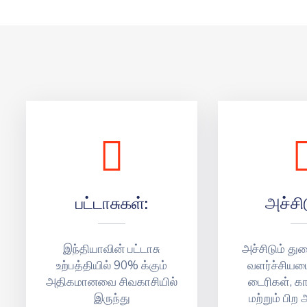
பட்டாசுகள்:
அச்சி
இந்தியாவின் பட்டாசு
அச்சிடும் துற
உற்பத்தியில் 90% க்கும்
வளர்ச்சியடை
அதிகமானவை சிவகாசியில்
டைரிகள், க
இருந்து
மற்றும் பிற 