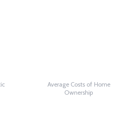
ic
Average Costs of Home
Ownership
0
th