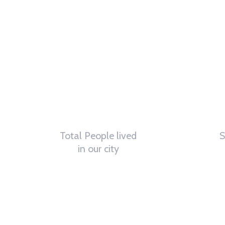
Total People lived
S
in our city
0
K