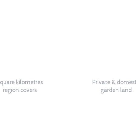
quare kilometres
Private & domest
region covers
garden land
0
K
0
%