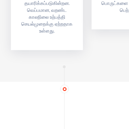
தயாரிக்கப்படுகின்றன.
பொருட்களை த
வெப்பமான, வறண்ட
பெற்
காலநிலை உற்பத்தி
செயல்முறைக்கு ஏற்றதாக
உள்ளது.