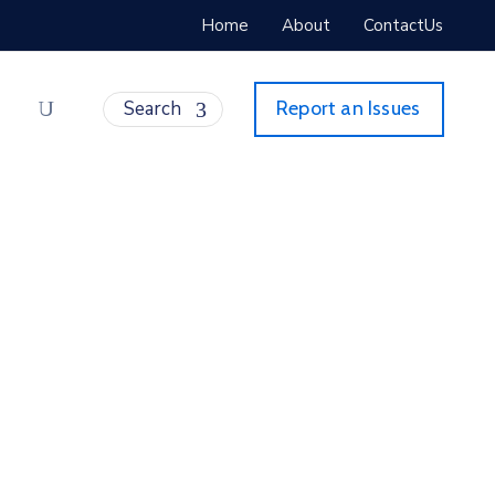
Home
About
ContactUs
Search
Report an Issues